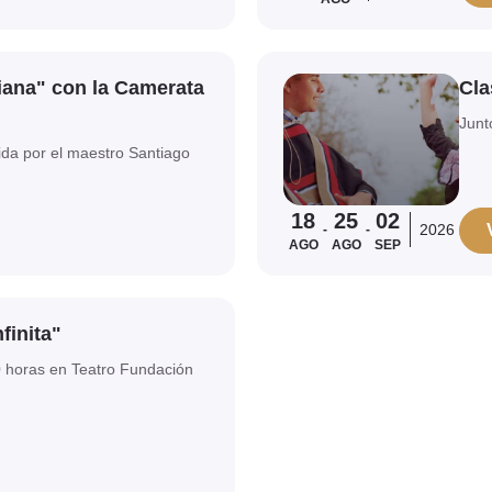
Ver evento
liana" con la Camerata
Cla
Junt
ida por el maestro Santiago
18
25
02
2026
-
-
AGO
AGO
SEP
finita"
0 horas en Teatro Fundación