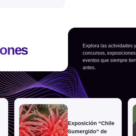
iones
Explora las actividades
concursos, exposiciones 
eventos que siempre tien
antes.
Ver evento
V
Exposición “Chile
Sumergido” de