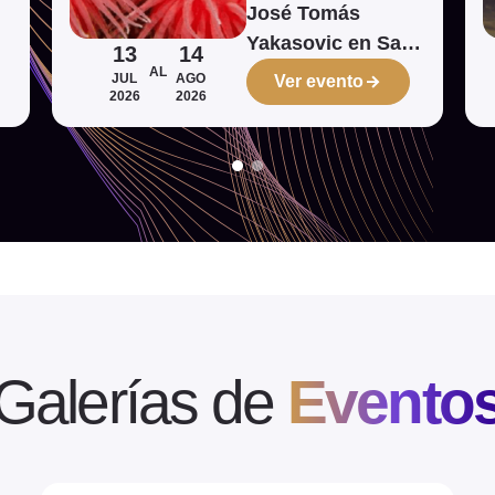
José Tomás
Yakasovic en San
13
14
Pedro de la Paz
AL
JUL
AGO
Ver evento
2026
2026
Galerías de
Evento