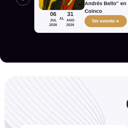
Andrés Bello" en
Coinco
06
31
AL
JUL
AGO
Ver evento
2026
2026