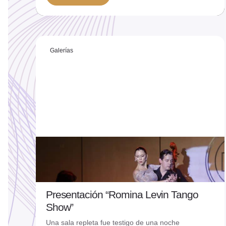
Ver más
Galerías
Presentación “Romina Levin Tango
26/06/2026
Show”
Una sala repleta fue testigo de una noche