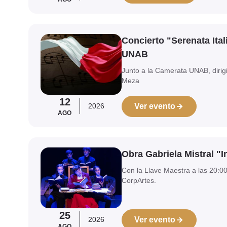
Ver evento
Concierto "Serenata Ita
UNAB
Junto a la Camerata UNAB, dirig
Meza
12
2026
Ver evento
AGO
Ver evento
Obra Gabriela Mistral "In
Con la Llave Maestra a las 20:0
CorpArtes.
25
2026
Ver evento
AGO