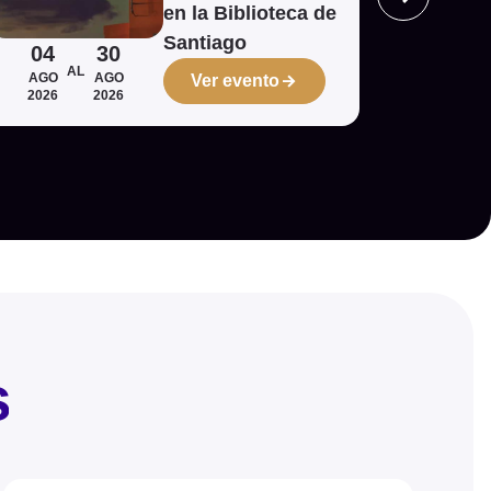
en la Biblioteca de
Santiago
04
30
14
AL
A
AGO
AGO
AGO
Ver evento
2026
2026
2026
s