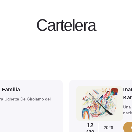
Cartelera
Ver evento
a Familia
Ina
Kan
tora Ughette De Girolamo del
Una 
naci
12
2026
AGO