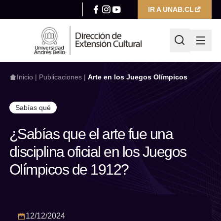
IR A UNAB.CL
Inicio
|
Publicaciones
|
Arte en los Juegos Olímpicos
Sabías qué
¿Qué estás buscando hoy?
¿Sabías que el arte fue una
disciplina oficial en los Juegos
Escribir búsqueda
Olímpicos de 1912?
Filtrar por
Categoría
Seleccionar categoría
12/12/2024