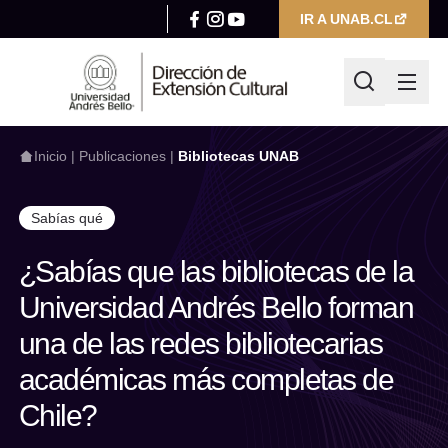
IR A UNAB.CL
Inicio
|
Publicaciones
|
Bibliotecas UNAB
Sabías qué
¿Qué estás buscando hoy?
¿Sabías que las bibliotecas de la
Universidad Andrés Bello forman
Escribir búsqueda
una de las redes bibliotecarias
Filtrar por
académicas más completas de
Categoría
Chile?
Seleccionar categoría