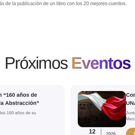
 de la publicación de un libro con los 20 mejores cuentos.
Próximos
Eventos
Ver evento
n “160 años de
Con
la Abstracción”
UN
los 160 años de su
Junt
Mez
12
2026