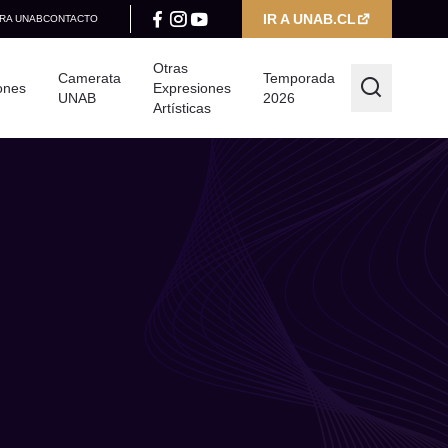
IR A UNAB.CL
RA UNAB
CONTACTO
Otras
Camerata
Temporada
ones
Expresiones
UNAB
2026
Artísticas
Filtrar por
Categoría
Seleccionar categoría
Año
Seleccionar año