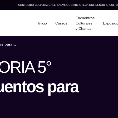
CONTENIDO CULTURAL
GALERÍAS
VIDEOS
BIBLIOTECA ONLINE
SOBRE CULTU
Encuentros
Inicio
Cursos
Culturales
Exposici
y Charlas
s para
RIA 5°
ndo hoy?
entos para