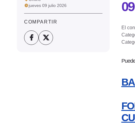
09
jueves 09 julio 2026
COMPARTIR
El con
Catego
Catego
Puedes
BA
FO
CU