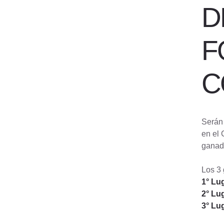
D
F
C
Serán 
en el 
ganad
Los 3 
1° Lug
2° Lu
3° Lu