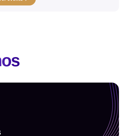
nos
B