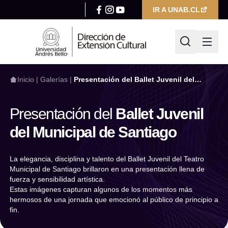
IR A UNAB.CL
Inicio
|
Galerías
|
Presentación del Ballet Juvenil del
Municipal de Santiago
Presentación del
Ballet Juvenil
¿Qué estás buscando hoy?
del Municipal de Santiago
La elegancia, disciplina y talento del Ballet Juvenil del Teatro
Escribir búsqueda
Municipal de Santiago brillaron en una presentación llena de
fuerza y sensibilidad artística.
Filtrar por
Estas imágenes capturan algunos de los momentos más
Categoría
hermosos de una jornada que emocionó al público de principio a
fin.
Seleccionar categoría