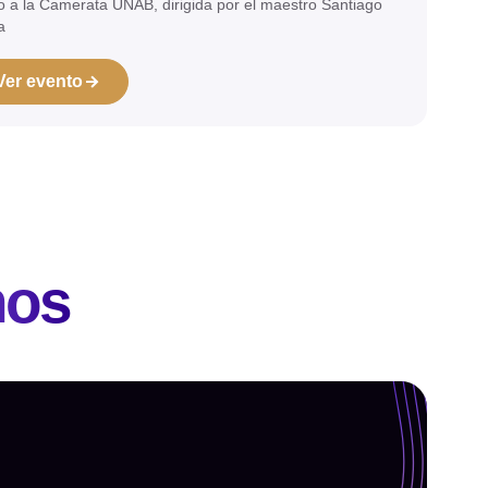
o a la Camerata UNAB, dirigida por el maestro Santiago
a
Ver evento
nos