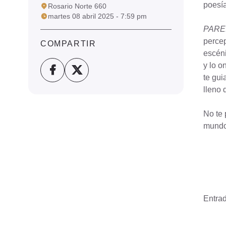
poesía
Rosario Norte 660
martes 08 abril 2025 - 7:59 pm
PARE
percep
COMPARTIR
escéni
y lo o
te gui
lleno 
No te 
mundo
Entrad