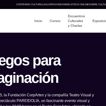
CONTENIDO CULTURAL
GALERÍAS
VIDEOS
BIBLIOTECA ONLINE
SOBRE CULTU
Encuentros
Inicio
Cursos
Culturales
Exposici
y Charlas
egos para
ndo hoy?
maginación
B, la Fundación CorpArtes y la compañía Teatro Visual y
ectáculo PAREIDOLIA, un fascinante evento visual y