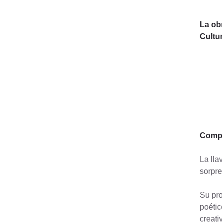
La ob
Cultur
Compa
La lla
sorpre
Su pro
poétic
creati