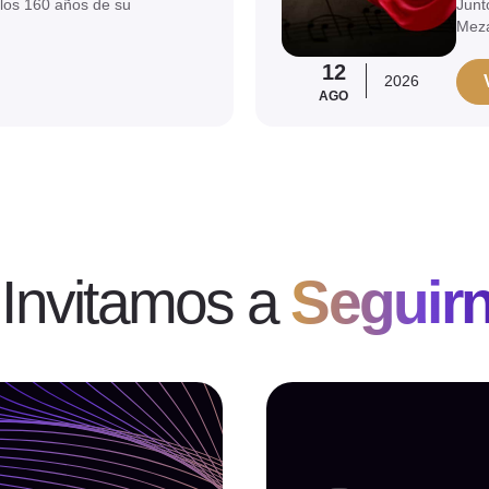
los 160 años de su
Junt
Mez
12
2026
AGO
 Invitamos a
Seguir