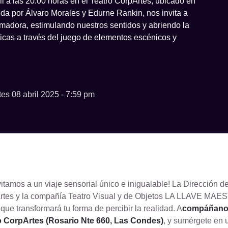
il a las 20:00 horas en el Teatro CorpArtes, ubicado en
ida por Álvaro Morales y Edurne Rankin, nos invita a
rmadora, estimulando nuestros sentidos y abriendo la
ticas a través del juego de elementos escénicos y
es 08 abril 2025 - 7:59 pm
vitamos a un viaje sensorial único e inigualable! La Dirección 
rtes y la compañía Teatro Visual y de Objetos LA LLAVE MAE
 que transformará tu forma de percibir la realidad. A
compáñanos 
o CorpArtes (Rosario Nte 660, Las Condes)
, y sumérgete en u