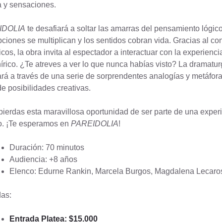
 y sensaciones.
IDOLIA
te desafiará a soltar las amarras del pensamiento lógi
ciones se multiplican y los sentidos cobran vida. Gracias al c
cos, la obra invita al espectador a interactuar con la experienc
nírico. ¿Te atreves a ver lo que nunca habías visto? La dramatu
ará a través de una serie de sorprendentes analogías y metáfora
de posibilidades creativas.
pierdas esta maravillosa oportunidad de ser parte de una expe
. ¡Te esperamos en
PAREIDOLIA
!
Duración: 70 minutos
Audiencia: +8 años
Elenco: Edurne Rankin, Marcela Burgos, Magdalena Lecaros
as:
Entrada Platea: $15.000