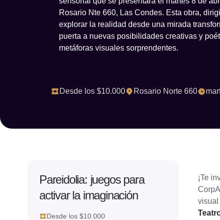
sensorial que se presentará el martes 8 de abr
Rosario Nte 660, Las Condes. Esta obra, dirig
explorar la realidad desde una mirada transfo
puerta a nuevas posibilidades creativas y poé
metáforas visuales sorprendentes.
Desde los $10.000
Rosario Norte 660
mart
Pareidolia: juegos para
¡Te in
CorpA
activar la imaginación
visual
Teatr
Desde los $10.000