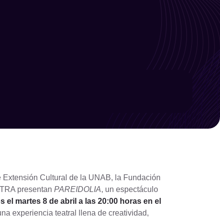
Limpiar filtro
Filtrar
de Extensión Cultural de la UNAB, la Fundación
STRA presentan
PAREIDOLIA
, un espectáculo
el martes 8 de abril a las 20:00 horas en el
na experiencia teatral llena de creatividad,