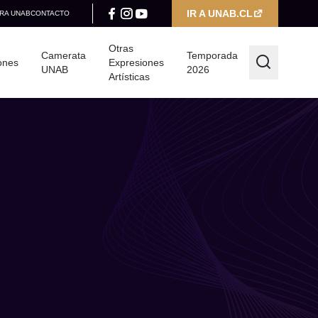
IR A UNAB.CL
RA UNAB
CONTACTO
Otras
Camerata
Temporada
ones
Expresiones
UNAB
2026
Artísticas
Filtrar por
Categoría
Seleccionar categoría
Año
Seleccionar año