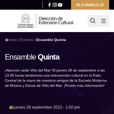
IR A UNAB.CL
Inicio
|
Eventos
|
Ensamble Quinta
Ensamble
Quinta
¿Qué estás buscando hoy?
¡Atención sede Viña del Mar! El jueves 28 de septiembre a las
13:00 horas tendremos una intervención cultural en el Patio
Central de la mano de nuestros amigos de la Escuela Moderna
Escribir búsqueda
de Música y Danza de Viña del Mar. ¡Pronto más información!
Filtrar por
Categoría
jueves 28 septiembre 2023 - 1:00 pm
Seleccionar categoría