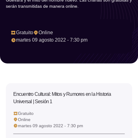
Guevara y el mito del hombre nuevo. Las charlas son gratuitas y
Año
serán transmitidas de manera online.
Seleccionar año
Gratuito
Online
Limpiar filtro
martes 09 agosto 2022 - 7:30 pm
Filtrar
Encuentro Cultural: Mitos y Rumores en la Historia
Universal | Sesión 1
Gratuito
Online
martes 09 agosto 2022 - 7:30 pm