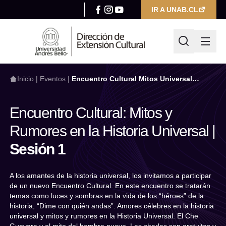
IR A UNAB.CL
Inicio
|
Eventos
|
Encuentro Cultural Mitos Universal
Sesión 1
Encuentro Cultural: Mitos y
¿Qué estás buscando hoy?
Rumores en la Historia Universal |
Sesión 1
Escribir búsqueda
A los amantes de la historia universal, los invitamos a participar
Filtrar por
de un nuevo Encuentro Cultural. En este encuentro se tratarán
Categoría
temas como luces y sombras en la vida de los “héroes” de la
historia, “Dime con quién andas”. Amores célebres en la historia
Seleccionar categoría
universal y mitos y rumores en la Historia Universal. El Che