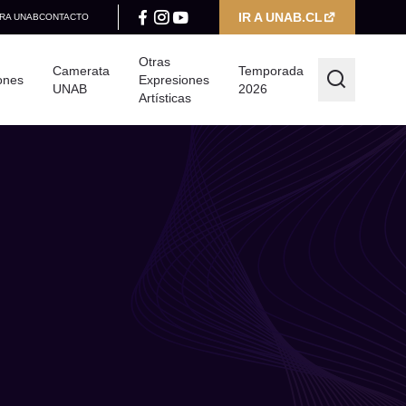
IR A UNAB.CL
RA UNAB
CONTACTO
Otras
Camerata
Temporada
ones
Expresiones
UNAB
2026
Artísticas
Filtrar por
Categoría
Seleccionar categoría
Año
Seleccionar año