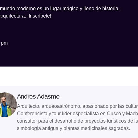
 mundo moderno es un lugar mágico y lleno de historia.
quitectura. ¡Inscríbete!
0 pm
Andres Adasme
Arquitecto, arqueoastrónomo, apasionado por las cultu
Conferencista y tour líder especialista en Cusco y Mach
consultor para el desarrollo de proyectos turísticos de l
simbología antigua y plantas medicinales sagradas.