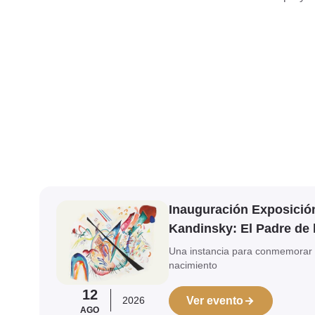
Ver evento
Inauguración Exposició
Kandinsky: El Padre de 
Una instancia para conmemorar 
nacimiento
12
2026
Ver evento
AGO