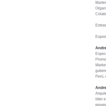
Martes
Organi
Colab
Entrad
Exposi
Andre
Especi
Promoc
Market
gubern
Perú, 
Andr
Arquit
líder 
proyec