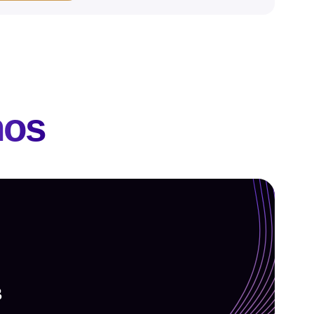
nos
B