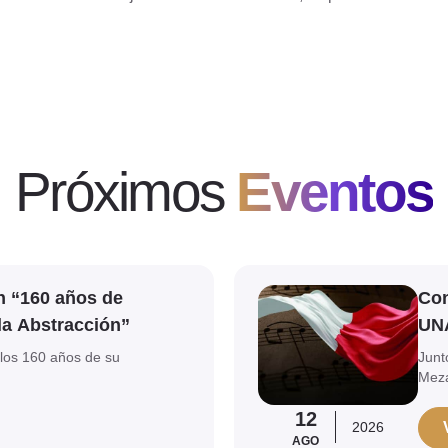
Próximos
Eventos
Ver evento
n “160 años de
Con
la Abstracción”
UN
los 160 años de su
Junt
Mez
12
2026
AGO