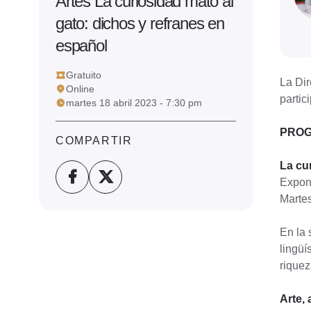
Artes La curiosidad mató al
gato: dichos y refranes en
español
Gratuito
La Dir
Online
partic
martes 18 abril 2023 - 7:30 pm
PRO
COMPARTIR
La cu
Expon
Martes
En la 
lingüí
riquez
Arte,