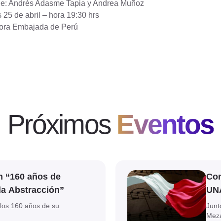
e: Andrés Adasme Tapia y Andrea Muñoz
 25 de abril – hora 19:30 hrs
ora Embajada de Perú
Próximos
Eventos
Ver evento
n “160 años de
Con
la Abstracción”
UN
los 160 años de su
Junt
Mez