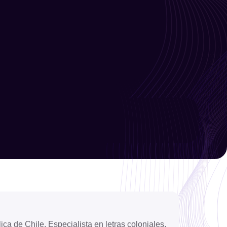
Limpiar filtro
Filtrar
ica de Chile. Especialista en letras coloniales,