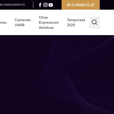
IR A UNAB.CL
RA UNAB
CONTACTO
Otras
Camerata
Temporada
ones
Expresiones
UNAB
2026
Artísticas
Filtrar por
Categoría
Seleccionar categoría
Año
Seleccionar año