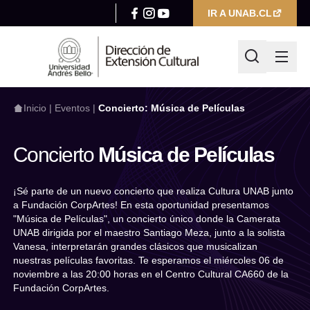
IR A UNAB.CL
Inicio
|
Eventos
|
Concierto: Música de Películas
Concierto
Música de Películas
¿Qué estás buscando hoy?
¡Sé parte de un nuevo concierto que realiza Cultura UNAB junto
a Fundación CorpArtes! En esta oportunidad presentamos
"Música de Películas", un concierto único donde la Camerata
Escribir búsqueda
UNAB dirigida por el maestro Santiago Meza, junto a la solista
Filtrar por
Vanesa, interpretarán grandes clásicos que musicalizan
nuestras películas favoritas. Te esperamos el miércoles 06 de
Categoría
noviembre a las 20:00 horas en el Centro Cultural CA660 de la
Fundación CorpArtes.
Seleccionar categoría