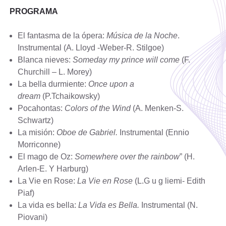
PROGRAMA
El fantasma de la ópera:
Música de la Noche
.
Instrumental (A. Lloyd -Weber-R. Stilgoe)
Blanca nieves:
Someday my prince will come
(F.
Churchill – L. Morey)
La bella durmiente:
Once upon a
dream
(P.Tchaikowsky)
Pocahontas:
Colors of the Wind
(A. Menken-S.
Schwartz)
La misión:
Oboe de Gabriel.
Instrumental (Ennio
Morriconne)
El mago de Oz:
Somewhere over the rainbow
” (H.
Arlen-E. Y Harburg)
La Vie en Rose:
La Vie en Rose
(L.G u g liemi- Edith
Piaf)
La vida es bella:
La Vida es Bella.
Instrumental (N.
Piovani)