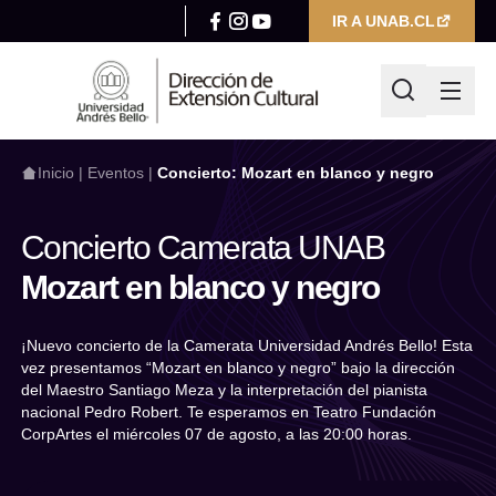
IR A UNAB.CL
Inicio
|
Eventos
|
Concierto: Mozart en blanco y negro
Concierto Camerata UNAB
¿Qué estás buscando hoy?
Mozart en blanco y negro
¡Nuevo concierto de la Camerata Universidad Andrés Bello! Esta
Escribir búsqueda
vez presentamos “Mozart en blanco y negro” bajo la dirección
del Maestro Santiago Meza y la interpretación del pianista
Filtrar por
nacional Pedro Robert. Te esperamos en Teatro Fundación
Categoría
CorpArtes el miércoles 07 de agosto, a las 20:00 horas.
Seleccionar categoría