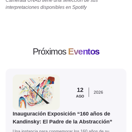
Camerata UNAB tiene una selección de sus
interpretaciones disponibles en Spotify
Próximos
Eventos
Ver evento
12
2026
AGO
Inauguración Exposición “160 años de
Kandinsky: El Padre de la Abstracción”
Una instancia para conmemorar los 160 años de su