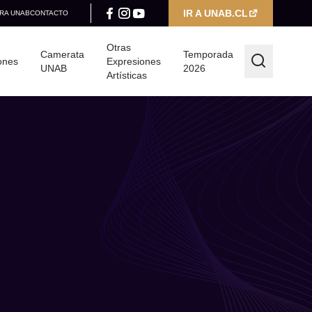
IR A UNAB.CL
RA UNAB
CONTACTO
Otras
Camerata
Temporada
ones
Expresiones
UNAB
2026
Artísticas
Filtrar por
Categoría
Seleccionar categoría
Año
Seleccionar año