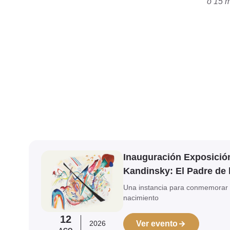
o 15 m
Ver evento
Inauguración Exposició
Kandinsky: El Padre de 
Una instancia para conmemorar 
nacimiento
12
2026
Ver evento