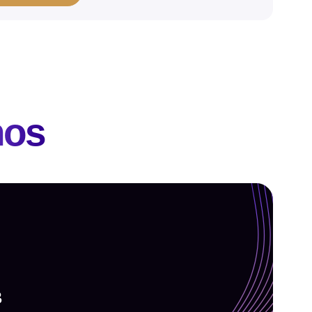
nos
B