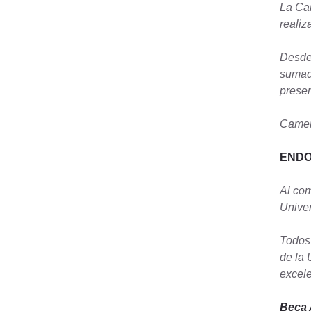
La Cam
realiz
Desde 
sumado
presen
Camera
END
Al com
Univer
Todos 
de la 
excel
Beca 