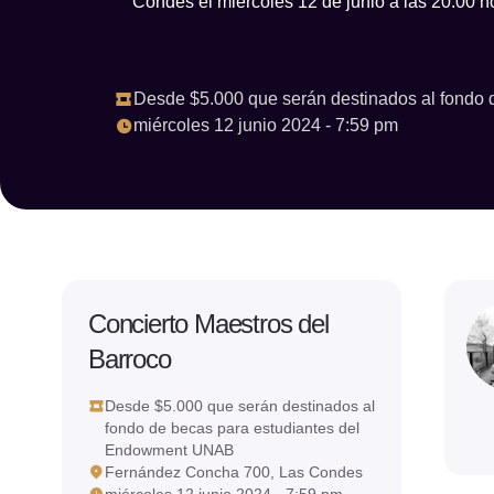
Condes el miércoles 12 de junio a las 20:00 h
Desde $5.000 que serán destinados al fondo
miércoles 12 junio 2024 - 7:59 pm
Concierto Maestros del
Barroco
Desde $5.000 que serán destinados al
fondo de becas para estudiantes del
Endowment UNAB
Fernández Concha 700, Las Condes