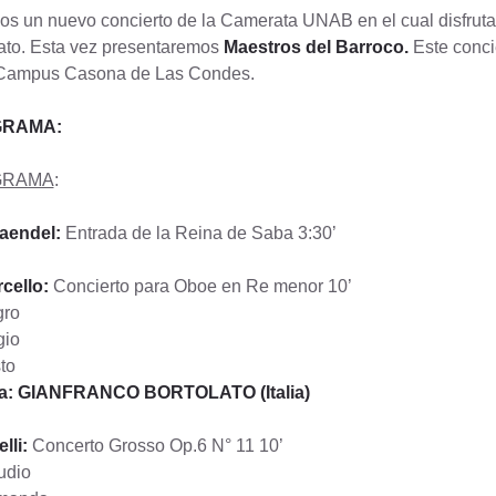
s un nuevo concierto de la Camerata UNAB en el cual disfrutar
ato. Esta vez presentaremos
Maestros del Barroco.
Este concie
 Campus Casona de Las Condes.
RAMA:
GRAMA
:
Haendel:
Entrada de la Reina de Saba 3:30’
cello:
Concierto para Oboe en Re menor 10’
gro
gio
to
ta: GIANFRANCO BORTOLATO (Italia)
lli:
Concerto Grosso Op.6 N° 11 10’
udio