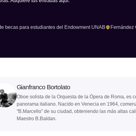
oras. Adquiere tus entradas aquí.
 de becas para estudiantes del Endowment UNAB
Fernández 
Gianfranco Bortolato
Oboe solista de la Orquesta de la Ópera de Roma, es c
panorama italiano. Nacido en Venecia en 1964, comenz
“B.Marcello” de su ciudad, obteniendo las más altas cali
Maestro B.Baldan.