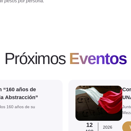
il pesos por persona.
Próximos
Eventos
Ver evento
n “160 años de
Con
la Abstracción”
UN
los 160 años de su
Junt
Mez
12
2026