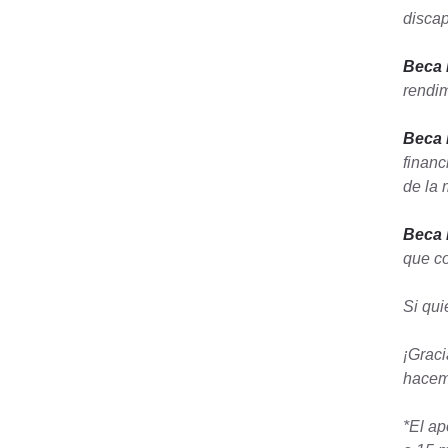
discap
Beca 
rendim
Beca 
financ
de la 
Beca 
que co
Si qui
¡Graci
hacem
*El ap