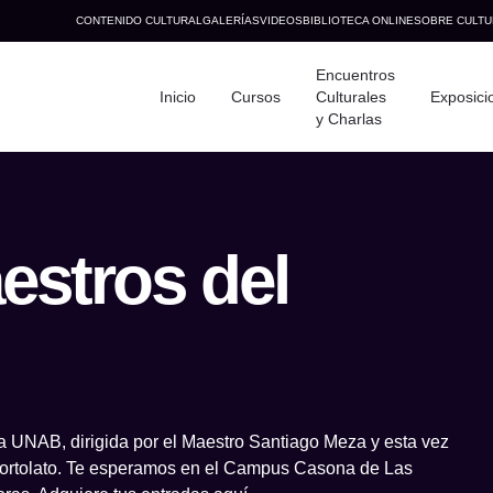
CONTENIDO CULTURAL
GALERÍAS
VIDEOS
BIBLIOTECA ONLINE
SOBRE CULTU
Encuentros
Inicio
Cursos
Culturales
Exposici
y Charlas
estros del
ndo hoy?
a UNAB, dirigida por el Maestro Santiago Meza y esta vez
 Bortolato. Te esperamos en el Campus Casona de Las