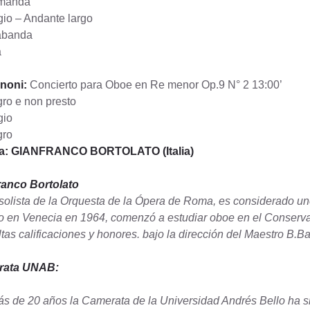
emanda
io – Andante largo
abanda
a
inoni:
Concierto para Oboe en Re menor Op.9 N° 2 13:00’
gro e non presto
gio
gro
ta: GIANFRANCO BORTOLATO (Italia)
ranco Bortolato
olista de la Orquesta de la Ópera de Roma, es considerado uno
 en Venecia en 1964, comenzó a estudiar oboe en el Conservat
tas calificaciones y honores. bajo la dirección del Maestro B.B
rata UNAB:
s de 20 años la Camerata de la Universidad Andrés Bello ha sido