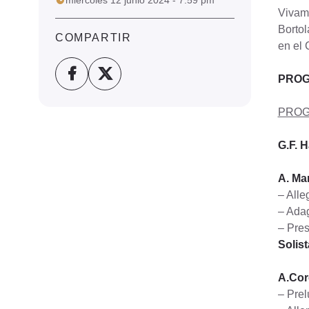
miércoles 12 junio 2024 - 7:59 pm
Vivamo
Bortol
COMPARTIR
en el
PROG
PRO
G.F. 
A. Mar
– Alle
– Ada
– Pres
Solis
A.Core
– Prel