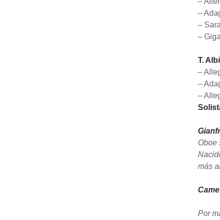
– All
– Adag
– Sar
– Gig
T. Alb
– Alle
– Ada
– Alle
Solis
Gianf
Oboe s
Nacido
más al
Came
Por má