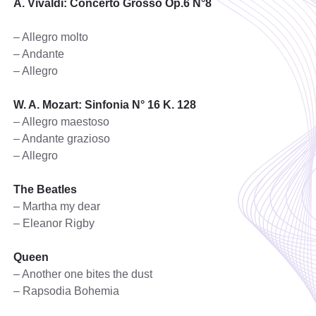
A. Vivaldi: Concerto Grosso Op.6 N°8
– Allegro molto
– Andante
– Allegro
W. A. Mozart: Sinfonia N° 16 K. 128
– Allegro maestoso
– Andante grazioso
– Allegro
The Beatles
– Martha my dear
– Eleanor Rigby
Queen
– Another one bites the dust
– Rapsodia Bohemia