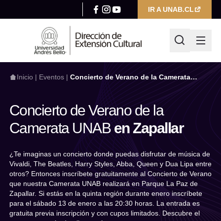
IR A UNAB.CL
Inicio
|
Eventos
|
Concierto de Verano de la Camerata
UNAB en Zapallar
Concierto de Verano de la
¿Qué estás buscando hoy?
Camerata UNAB
en Zapallar
¿Te imaginas un concierto donde puedas disfrutar de música de
Escribir búsqueda
Vivaldi, The Beatles, Harry Styles, Abba, Queen y Dua Lipa entre
otros? Entonces inscríbete gratuitamente al Concierto de Verano
Filtrar por
que nuestra Camerata UNAB realizará en Parque La Paz de
Categoría
Zapallar. Si estás en la quinta región durante enero inscríbete
para el sábado 13 de enero a las 20:30 horas. La entrada es
Seleccionar categoría
gratuita previa inscripción y con cupos limitados. Descubre el