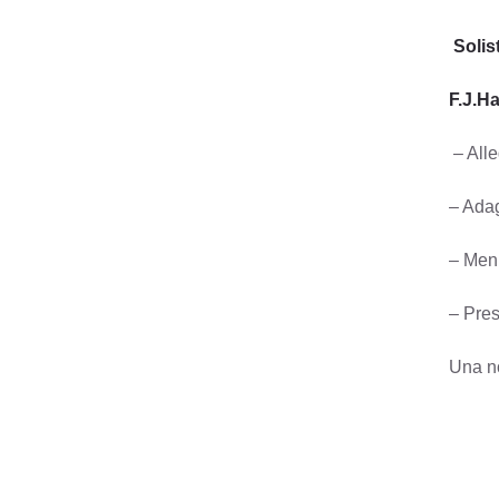
Solis
F.J.H
– All
– Ada
– Men
– Pres
Una no