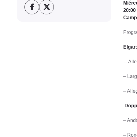
Miérc
20:00
Camp
Progr
Elgar
– Alle
– Larg
– Alle
Doppl
– And
– Ron