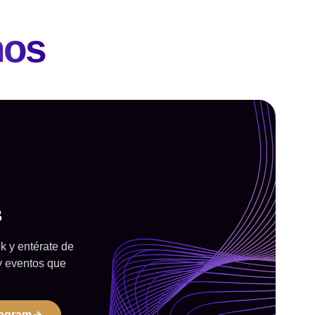
nos
B
 y entérate de
y eventos que
tagram