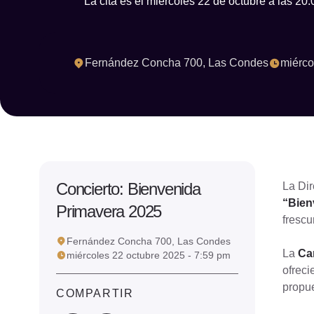
La cita es el miércoles 22 de octubre a las 
Fernández Concha 700, Las Condes
miérco
Concierto: Bienvenida
La Dir
“Bien
Primavera 2025
frescu
Fernández Concha 700, Las Condes
La
Ca
miércoles 22 octubre 2025 - 7:59 pm
ofreci
propue
COMPARTIR