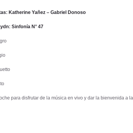
tas: Katherine Yañez – Gabriel Donoso
aydn: Sinfonía N° 47
egro
gio
uetto
to
che para disfrutar de la música en vivo y dar la bienvenida a la