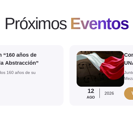
Próximos
Eventos
Ver evento
n “160 años de
Con
la Abstracción”
UN
los 160 años de su
Junt
Mez
12
2026
AGO