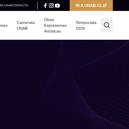
IR A UNAB.CL
RA UNAB
CONTACTO
Otras
Camerata
Temporada
ones
Expresiones
UNAB
2026
Artísticas
Filtrar por
Categoría
Seleccionar categoría
Año
Seleccionar año