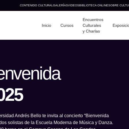
CONTENIDO CULTURAL
GALERÍAS
VIDEOS
BIBLIOTECA ONLINE
SOBRE CULTU
Encuentros
Inicio
Cursos
Culturales
Exposici
y Charlas
ienvenida
ndo hoy?
025
rsidad Andrés Bello te invita al concierto “Bienvenida
os solistas de la Escuela Moderna de Música y Danza.