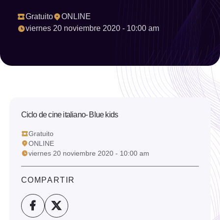
Año
Gratuito
ONLINE
viernes 20 noviembre 2020 - 10:00 am
Seleccionar año
Limpiar filtro
Filtrar
Ciclo de cine italiano- Blue kids
Gratuito
ONLINE
viernes 20 noviembre 2020 - 10:00 am
COMPARTIR