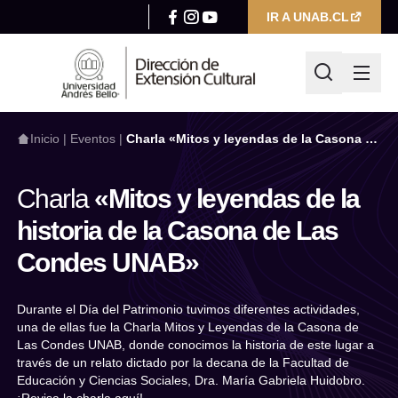
IR A UNAB.CL
Inicio
|
Eventos
|
Charla «Mitos y leyendas de la Casona de
Las Condes UNAB»
Charla
«Mitos y leyendas de la
¿Qué estás buscando hoy?
historia de la Casona de Las
Condes UNAB»
Escribir búsqueda
Durante el Día del Patrimonio tuvimos diferentes actividades,
Filtrar por
una de ellas fue la Charla Mitos y Leyendas de la Casona de
Categoría
Las Condes UNAB, donde conocimos la historia de este lugar a
través de un relato dictado por la decana de la Facultad de
Seleccionar categoría
Educación y Ciencias Sociales, Dra. María Gabriela Huidobro.